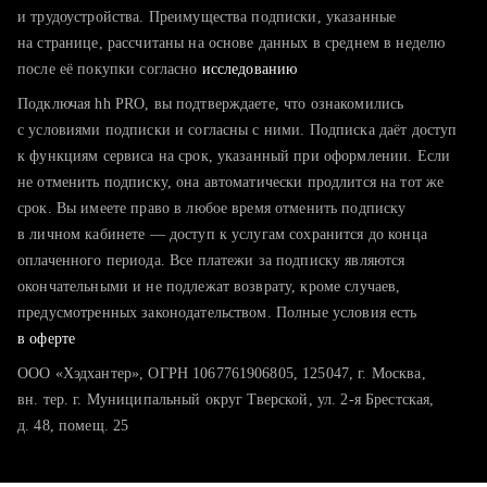
тратите много времени на поиск и вручную поднимаете
и трудоустройства. Преимущества подписки, указанные
резюме
на странице, рассчитаны на основе данных в среднем в неделю
после её покупки согласно
хотите сравнить себя с конкурентами и оценить шансы
исследованию
Подключая hh PRO, вы подтверждаете, что ознакомились
с условиями подписки и согласны с ними. Подписка даёт доступ
к функциям сервиса на срок, указанный при оформлении. Если
не отменить подписку, она автоматически продлится на тот же
срок. Вы имеете право в любое время отменить подписку
в личном кабинете — доступ к услугам сохранится до конца
оплаченного периода. Все платежи за подписку являются
окончательными и не подлежат возврату, кроме случаев,
предусмотренных законодательством. Полные условия есть
в оферте
ООО «Хэдхантер», ОГРН 1067761906805, 125047, г. Москва,
вн. тер. г. Муниципальный округ Тверской, ул. 2-я Брестская,
д. 48, помещ. 25