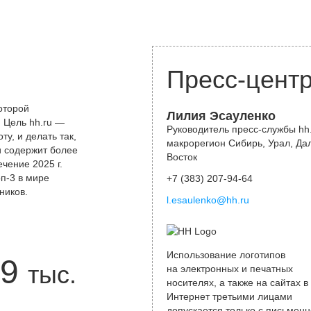
Пресс-цент
оторой
Лилия Эсауленко
 Цель hh.ru —
Руководитель пресс-службы hh.
у, и делать так,
макрорегион Сибирь, Урал, Да
и содержит более
Восток
чение 2025 г.
оп-3 в мире
+7 (383) 207-94-64
ников.
l.esaulenko@hh.ru
Использование логотипов
9
тыс.
на электронных и печатных
носителях, а также на сайтах в
Интернет третьими лицами
допускается только с письменн