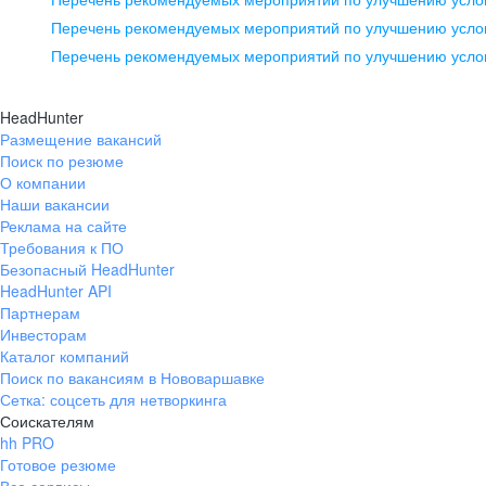
pr@ural.hh.ru
Перечень рекомендуемых мероприятий по улучшению услов
Перечень рекомендуемых мероприятий по улучшению усло
Новосибирск
ул. Большевистская, д. 35,
HeadHunter
помещение 21
Размещение вакансий
Поиск по резюме
+7 383 207-94-64
О компании
pr@nsk.hh.ru
Наши вакансии
Реклама на сайте
Требования к ПО
Безопасный HeadHunter
HeadHunter API
Партнерам
Инвесторам
Каталог компаний
Поиск по вакансиям в Нововаршавке
Сетка: соцсеть для нетворкинга
Соискателям
hh PRO
Готовое резюме