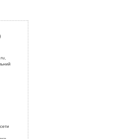
р
ru,
льний
 сети
ого