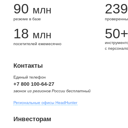
90
239
млн
резюме в базе
проверенны
18
50
млн
инструменто
посетителей ежемесячно
с персонал
Контакты
Единый телефон
+7 800 100-64-27
звонок из регионов России бесплатный
Региональные офисы HeadHunter
Москва
Инвесторам
внутригородская территория