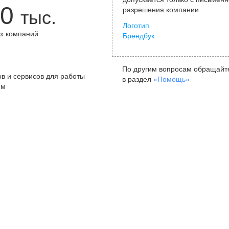
0
разрешения компании.
тыс.
Логотип
х компаний
Брендбук
+
По другим вопросам обращайт
в и сервисов для работы
в раздел
«Помощь»
ом
Санкт-Петербург
Я
ул. Жуковского, д. 19, особняк
ул