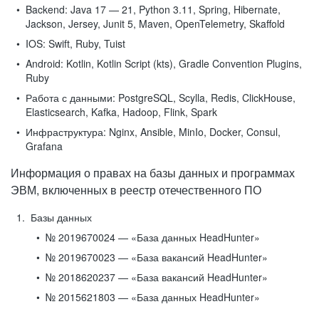
Backend:
Java 17 — 21, Python 3.11, Spring, Hibernate,
Jackson, Jersey, Junit 5, Maven, OpenTelemetry, Skaffold
IOS:
Swift, Ruby, Tuist
Android:
Kotlin, Kotlin Script (kts), Gradle Convention Plugins,
Ruby
Работа с данными:
PostgreSQL, Scylla, Redis, ClickHouse,
Elasticsearch, Kafka, Hadoop, Flink, Spark
Инфраструктура:
Nginx, Ansible, MinIo, Docker, Consul,
Grafana
Информация о правах на базы данных и программах
ЭВМ, включенных в реестр отечественного ПО
Базы данных
№ 2019670024 — «База данных HeadHunter»
№ 2019670023 — «База вакансий HeadHunter»
№ 2018620237 — «База вакансий HeadHunter»
№ 2015621803 — «База данных HeadHunter»