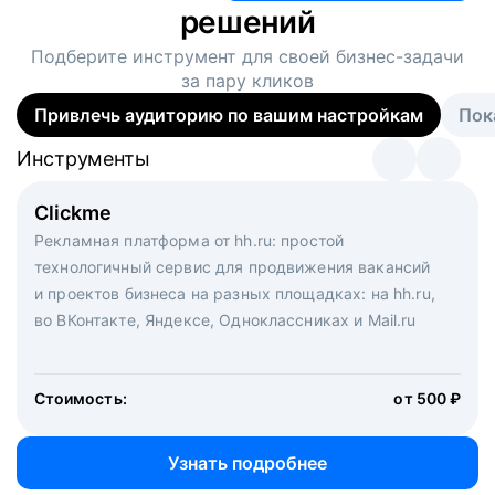
решений
Подберите инструмент для своей
бизнес-задачи
за пару кликов
Привлечь аудиторию по вашим настройкам
Пок
Инструменты
Инструменты
Инструменты
Виртуальный рекрутер
Clickme
Вакансия дня
Массовый подбор под ключ. Решите, сколько
Рекламная платформа от hh.ru: простой
Рекламный формат для вакансий на главной странице
кандидатов и когда вам нужно, и за дело возьмутся
технологичный сервис для продвижения вакансий
hh.ru. Увеличивает количество откликов
маркетологи, рекрутеры и проектные менеджеры
и проектов бизнеса на разных площадках: на hh.ru,
hh.ru с целым набором digital-инструментов
во ВКонтакте, Яндексе, Одноклассниках и Mail.ru
Стоимость:
от 200 000 ₽
Узнать подробнее
Стоимость:
от 500 ₽
Узнать подробнее
Узнать подробнее