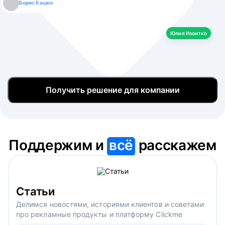
Борис Кашко
Юлия Изоитко
Александр Кулагин
Даниил Макаров
Екатерина Лазаренко
Юлия Изоитко
Получить решение для компании
Поддержим и
всё
расскажем
Статьи
Делимся новостями, историями клиентов и советами
про рекламные продукты и платформу Clickme