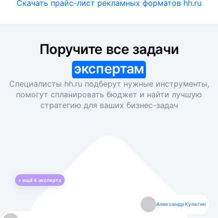
Скачать прайс-лист рекламных форматов hh.ru
Поручите все задачи
экспертам
Специалисты hh.ru подберут нужные инструменты,
помогут спланировать бюджет и найти лучшую
стратегию для ваших
бизнес-задач
+ ещё
4
эксперта
Екатерина Лазаренко
Александр Кулагин
Даниил Макаров
Борис Кашко
Юлия Изоитко