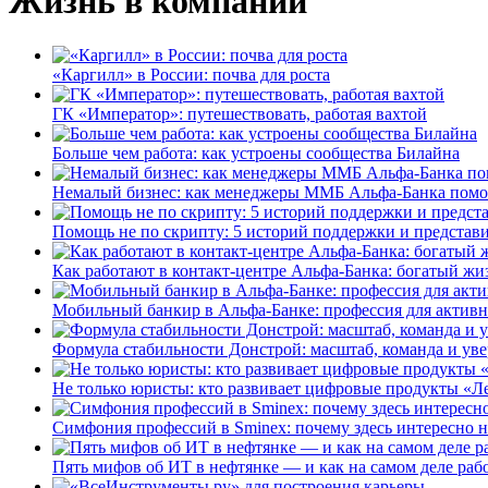
Жизнь в компании
«Каргилл» в России: почва для роста
ГК «Император»: путешествовать, работая вахтой
Больше чем работа: как устроены сообщества Билайна
Немалый бизнес: как менеджеры ММБ Альфа-Банка помо
Помощь не по скрипту: 5 историй поддержки и представ
Как работают в контакт-центре Альфа-Банка: богатый жи
Мобильный банкир в Альфа-Банке: профессия для актив
Формула стабильности Донстрой: масштаб, команда и уве
Не только юристы: кто развивает цифровые продукты «Ле
Симфония профессий в Sminex: почему здесь интересно н
Пять мифов об ИТ в нефтянке — и как на самом деле работ