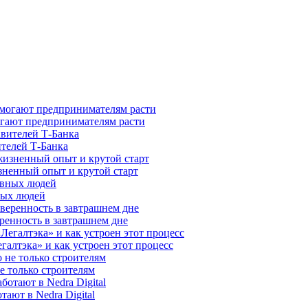
гают предпринимателям расти
ителей Т-Банка
зненный опыт и крутой старт
ных людей
ренность в завтрашнем дне
галтэка» и как устроен этот процесс
е только строителям
ают в Nedra Digital