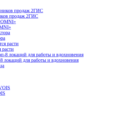
ников продаж 2ГИС
OMNI»
ора
 расти
-8 локаций для работы и вдохновения
OIS