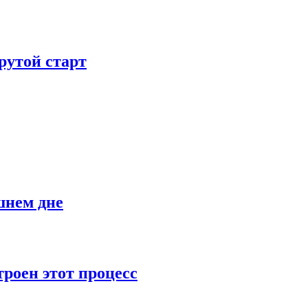
рутой старт
шнем дне
роен этот процесс