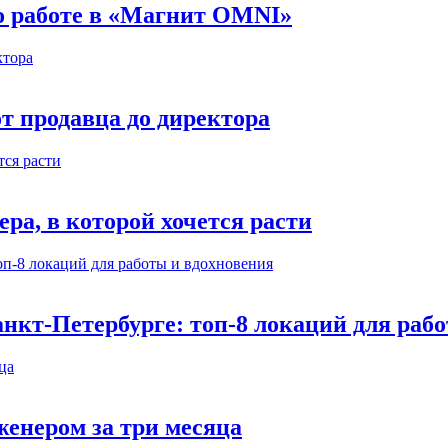
 о работе в «Магнит OMNI»
т продавца до директора
а, в которой хочется расти
нкт-Петербурге: топ-8 локаций для раб
енером за три месяца